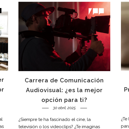
er
Carrera de Comunicación
P
or
Audiovisual: ¿es la mejor
opción para ti?
30 abril, 2025
¿Te
al
¿Siempre te ha fascinado el cine, la
para
as
televisión o los videoclips? ¿Te imaginas