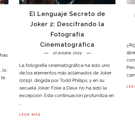
?
El Lenguaje Secreto de
Joker 2: Descifrando la
Fotografía
Cinematográfica
¿Al
apas
10 octubre, 2024
 has
cons
La fotografía cinematográfica ha sido uno
Per
, lo
de los elementos más aclamados de Joker
carr
 te
(2019), dirigida por Todd Phillips, y en su
LEE
secuela Joker: Folie à Deux no ha sido la
excepción. Esta continuación profundiza en
…
LEER MÁS