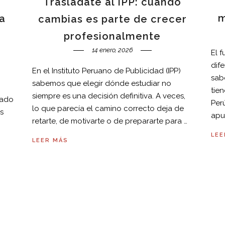
a
Trasládate al IPP: cuando
m
a
cambias es parte de crecer
profesionalmente
14 enero, 2026
El 
dif
En el Instituto Peruano de Publicidad (IPP)
sab
sabemos que elegir dónde estudiar no
tie
siempre es una decisión definitiva. A veces,
dado
Perú
lo que parecía el camino correcto deja de
s
apu
retarte, de motivarte o de prepararte para …
LEE
LEER MÁS