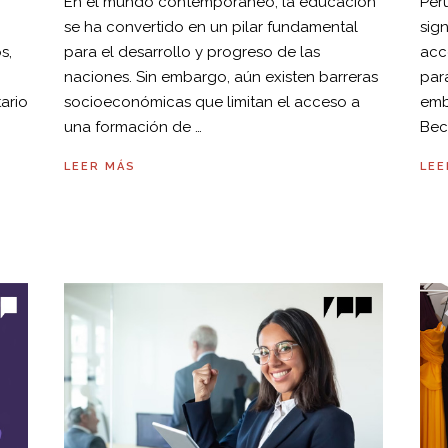
En el mundo contemporáneo, la educación
Per
se ha convertido en un pilar fundamental
sig
s,
para el desarrollo y progreso de las
acc
naciones. Sin embargo, aún existen barreras
par
tario
socioeconómicas que limitan el acceso a
emb
una formación de …
Bec
LEER MÁS
LEE