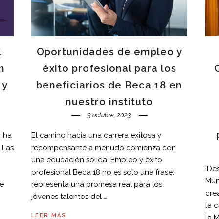
l
Oportunidades de empleo y
n
éxito profesional para los
 y
beneficiarios de Beca 18 en
nuestro instituto
3 octubre, 2023
g ha
El camino hacia una carrera exitosa y
 Las
recompensante a menudo comienza con
una educación sólida. Empleo y éxito
¡De
profesional Beca 18 no es solo una frase;
Mun
de
representa una promesa real para los
cre
jóvenes talentos del …
la 
LEER MÁS
la 