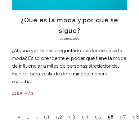
¿Qué es la moda y por qué se
sigue?
25 enero, 2020
¿Alguna vez te has preguntado de donde nace la
moda? Es sorprendente el poder que tiene la moda
de influenciar a miles de personas alrededor del
mundo, para vestir de determinada manera,
escuchar …
LEER MÁS
1
…
51
52
53
54
55
56
57
5