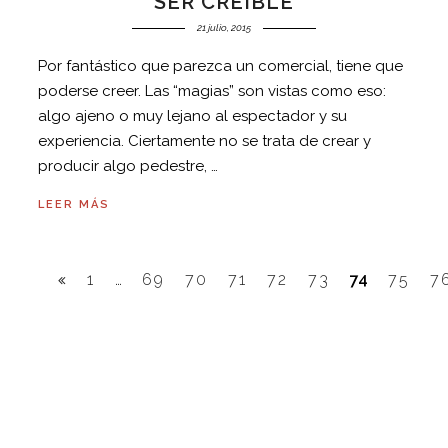
SER CREÍBLE
21 julio, 2015
Por fantástico que parezca un comercial, tiene que
poderse creer. Las “magias” son vistas como eso:
algo ajeno o muy lejano al espectador y su
experiencia. Ciertamente no se trata de crear y
producir algo pedestre, …
LEER MÁS
1
…
69
70
71
72
73
74
75
7